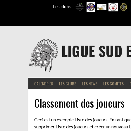
Les clubs
Aller
au
contenu
LIGUE SUD 
CALENDRIER
LES CLUBS
LES NEWS
LES COMITÉS
Classement des joueurs
Ceci est un exemple Liste des joueurs. En tant qu
supprimer Liste des joueurs et créer un nouveau 