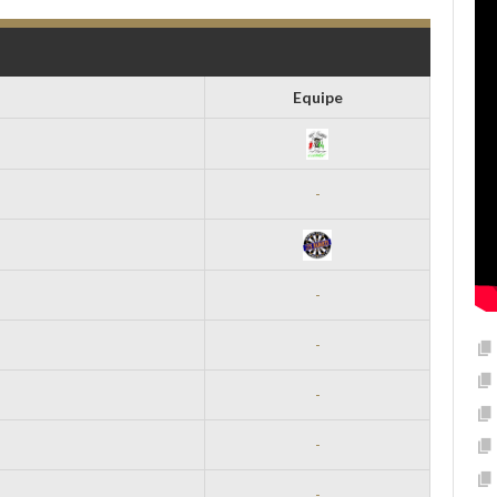
Equipe
-
-
-
-
-
-