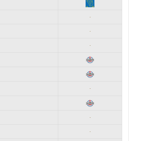
-
-
-
-
-
-