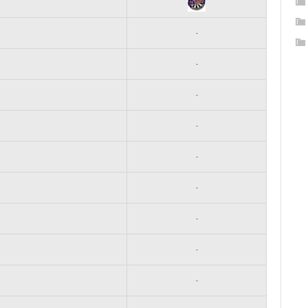
-
-
-
-
-
-
-
-
-