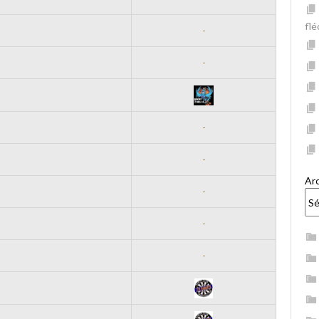
fl
-
-
-
-
Ar
-
-
-