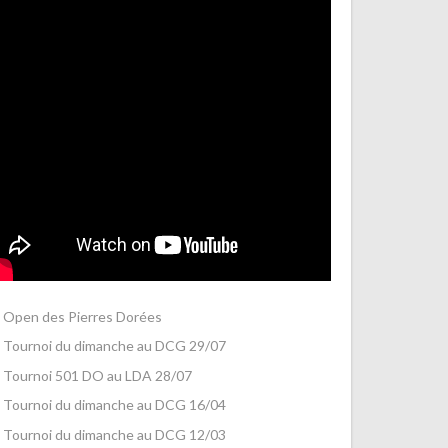
Open des Pierres Dorées
Tournoi du dimanche au DCG 29/07
Tournoi 501 DO au LDA 28/07
Tournoi du dimanche au DCG 16/04
Tournoi du dimanche au DCG 12/03