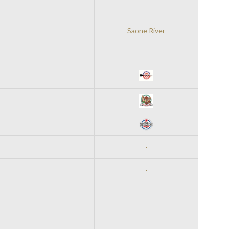
-
Saone River
-
-
-
-