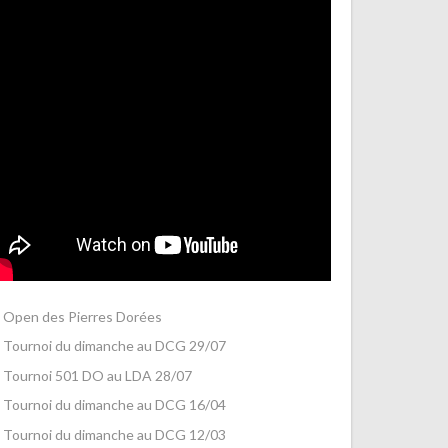
Open des Pierres Dorées
Tournoi du dimanche au DCG 29/07
Tournoi 501 DO au LDA 28/07
Tournoi du dimanche au DCG 16/04
Tournoi du dimanche au DCG 12/03