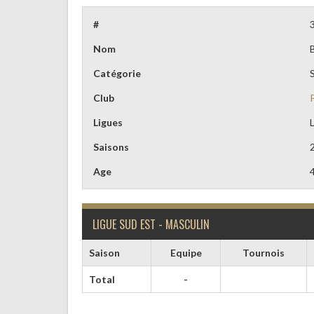
#
Nom
Catégorie
Club
Ligues
Saisons
Age
LIGUE SUD EST - MASCULIN
Saison
Equipe
Tournois
Total
-