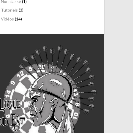
Non classé
(1)
Tutoriels
(3)
Vidéos
(14)