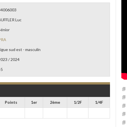
34006003
BUFFLER Luc
Sénior
PRA
Ligue sud est - masculin
2023 / 2024
45
Points
1er
2ème
1/2F
1/4F