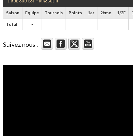
LIGUE SUD EST - MASCULIN
Saison
Equipe
Tournois
Points
1er
2ème
1/2F
1/
Total
-
Suivez nous :