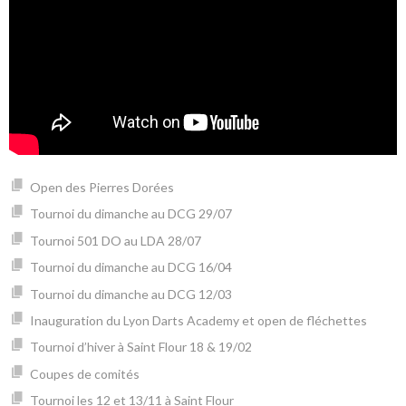
Open des Pierres Dorées
Tournoi du dimanche au DCG 29/07
Tournoi 501 DO au LDA 28/07
Tournoi du dimanche au DCG 16/04
Tournoi du dimanche au DCG 12/03
Inauguration du Lyon Darts Academy et open de fléchettes
Tournoi d’hiver à Saint Flour 18 & 19/02
Coupes de comités
Tournoi les 12 et 13/11 à Saint Flour