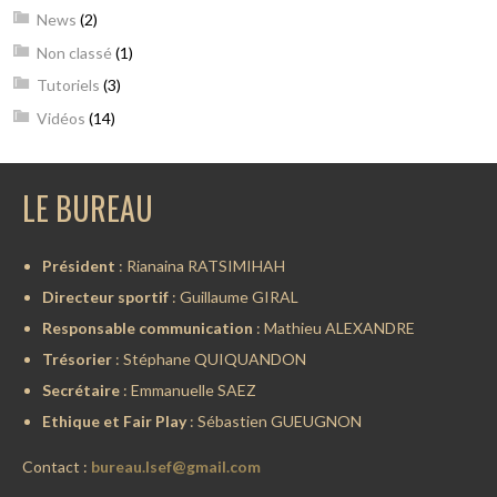
News
(2)
Non classé
(1)
Tutoriels
(3)
Vidéos
(14)
LE BUREAU
Président
: Rianaina RATSIMIHAH
Directeur sportif
: Guillaume GIRAL
Responsable communication
: Mathieu ALEXANDRE
Trésorier
: Stéphane QUIQUANDON
Secrétaire
: Emmanuelle SAEZ
Ethique et Fair Play
: Sébastien GUEUGNON
Contact :
bureau.lsef@gmail.com