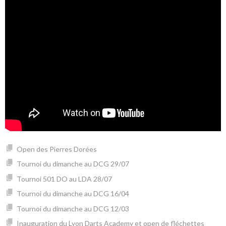
Open des Pierres Dorées
Tournoi du dimanche au DCG 29/07
Tournoi 501 DO au LDA 28/07
Tournoi du dimanche au DCG 16/04
Tournoi du dimanche au DCG 12/03
Inauguration du Lyon Darts Academy et open de fléchettes