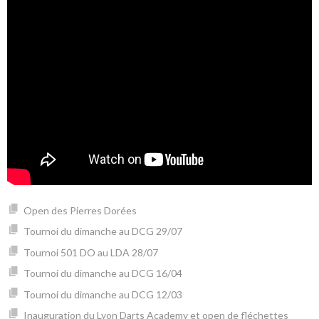
Open des Pierres Dorées
Tournoi du dimanche au DCG 29/07
Tournoi 501 DO au LDA 28/07
Tournoi du dimanche au DCG 16/04
Tournoi du dimanche au DCG 12/03
Inauguration du Lyon Darts Academy et open de fléchettes