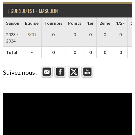
LIGUE SUD EST - MASCULIN
Saison
Equipe
Tournois
Points
1er
2ème
1/2F
1/
2023 /
SCD
0
0
0
0
0
2024
Total
-
0
0
0
0
0
Suivez nous :