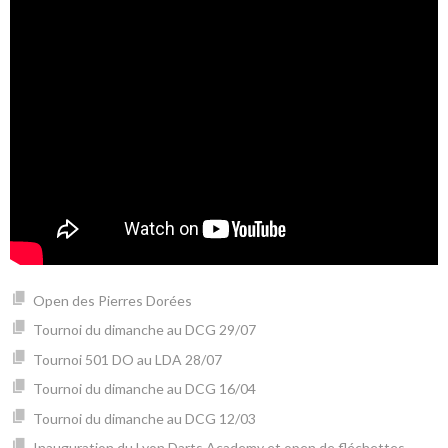
Open des Pierres Dorées
Tournoi du dimanche au DCG 29/07
Tournoi 501 DO au LDA 28/07
Tournoi du dimanche au DCG 16/04
Tournoi du dimanche au DCG 12/03
Inauguration du Lyon Darts Academy et open de fléchettes