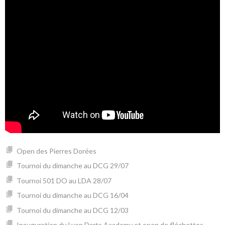
Open des Pierres Dorées
Tournoi du dimanche au DCG 29/07
Tournoi 501 DO au LDA 28/07
Tournoi du dimanche au DCG 16/04
Tournoi du dimanche au DCG 12/03
Inauguration du Lyon Darts Academy et open de fléchettes