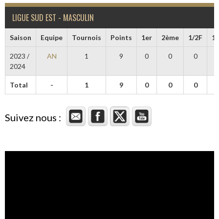
LIGUE SUD EST - MASCULIN
Saison
Equipe
Tournois
Points
1er
2ème
1/2F
1/
2023 /
AN
1
9
0
0
0
2024
Total
-
1
9
0
0
0
Suivez nous :