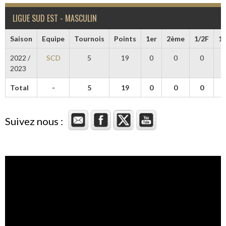
LIGUE SUD EST - MASCULIN
Saison
Equipe
Tournois
Points
1er
2ème
1/2F
1/
2022 /
SCD
5
19
0
0
0
2023
Total
-
5
19
0
0
0
Suivez nous :