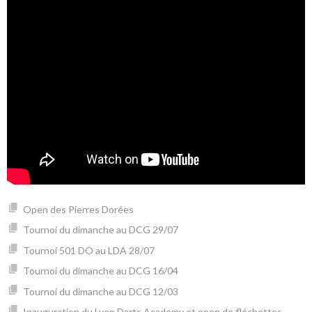
Open des Pierres Dorées
Tournoi du dimanche au DCG 29/07
Tournoi 501 DO au LDA 28/07
Tournoi du dimanche au DCG 16/04
Tournoi du dimanche au DCG 12/03
Inauguration du Lyon Darts Academy et open de fléchettes