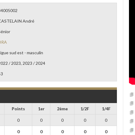
34005002
CASTELAIN André
Sénior
DRA
Ligue sud est - masculin
2022 / 2023, 2023 / 2024
43
Points
1er
2ème
1/2F
1/4F
0
0
0
0
0
0
0
0
0
0