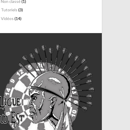
Non classé
(1)
Tutoriels
(3)
Vidéos
(14)