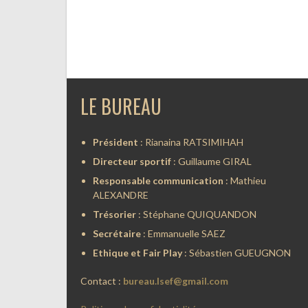
LE BUREAU
Président
: Rianaina RATSIMIHAH
Directeur sportif
: Guillaume GIRAL
Responsable communication
: Mathieu
ALEXANDRE
Trésorier
: Stéphane QUIQUANDON
Secrétaire
: Emmanuelle SAEZ
Ethique et Fair Play
: Sébastien GUEUGNON
Contact :
bureau.lsef@gmail.com