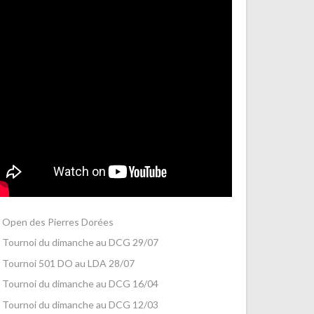
Open des Pierres Dorées
Tournoi du dimanche au DCG 29/07
Tournoi 501 DO au LDA 28/07
Tournoi du dimanche au DCG 16/04
Tournoi du dimanche au DCG 12/03