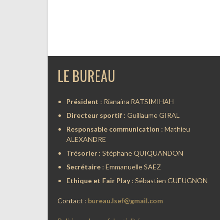
LE BUREAU
Président
: Rianaina RATSIMIHAH
Directeur sportif
: Guillaume GIRAL
Responsable communication
: Mathieu
ALEXANDRE
Trésorier
: Stéphane QUIQUANDON
Secrétaire
: Emmanuelle SAEZ
Ethique et Fair Play
: Sébastien GUEUGNON
Contact :
bureau.lsef@gmail.com