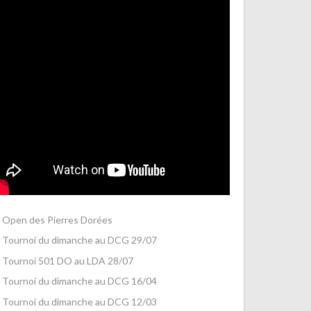
Open des Pierres Dorées
Tournoi du dimanche au DCG 29/07
Tournoi 501 DO au LDA 28/07
Tournoi du dimanche au DCG 16/04
Tournoi du dimanche au DCG 12/03