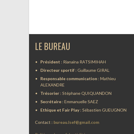
LE BUREAU
Président
: Rianaina RATSIMIHAH
Directeur sportif
: Guillaume GIRAL
Responsable communication
: Mathieu
ALEXANDRE
Trésorier
: Stéphane QUIQUANDON
Secrétaire
: Emmanuelle SAEZ
Ethique et Fair Play
: Sébastien GUEUGNON
Contact :
bureau.lsef@gmail.com