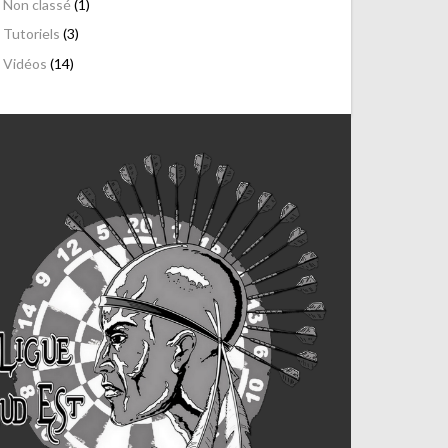
Non classé
(1)
Tutoriels
(3)
Vidéos
(14)