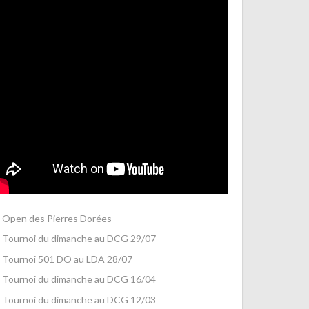
Open des Pierres Dorées
Tournoi du dimanche au DCG 29/07
Tournoi 501 DO au LDA 28/07
Tournoi du dimanche au DCG 16/04
Tournoi du dimanche au DCG 12/03