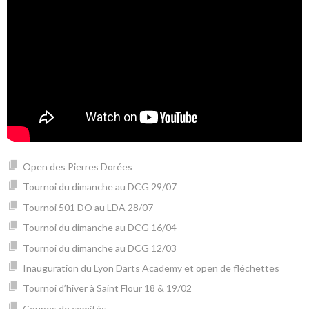
Open des Pierres Dorées
Tournoi du dimanche au DCG 29/07
Tournoi 501 DO au LDA 28/07
Tournoi du dimanche au DCG 16/04
Tournoi du dimanche au DCG 12/03
Inauguration du Lyon Darts Academy et open de fléchettes
Tournoi d’hiver à Saint Flour 18 & 19/02
Coupes de comités