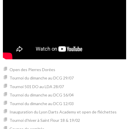
Open des Pierres Dorées
Tournoi du dimanche au DCG 29/07
Tournoi 501 DO au LDA 28/07
Tournoi du dimanche au DCG 16/04
Tournoi du dimanche au DCG 12/03
Inauguration du Lyon Darts Academy et open de fléchettes
Tournoi d’hiver à Saint Flour 18 & 19/02
Coupes de comités