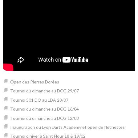
Open des Pierres Dorées
Tournoi du dimanche au DCG 29/07
Tournoi 501 DO au LDA 28/07
Tournoi du dimanche au DCG 16/04
Tournoi du dimanche au DCG 12/03
Inauguration du Lyon Darts Academy et open de fléchettes
Tournoi d’hiver à Saint Flour 18 & 19/02