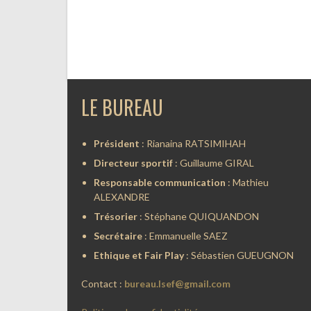
LE BUREAU
Président
: Rianaina RATSIMIHAH
Directeur sportif
: Guillaume GIRAL
Responsable communication
: Mathieu
ALEXANDRE
Trésorier
: Stéphane QUIQUANDON
Secrétaire
: Emmanuelle SAEZ
Ethique et Fair Play
: Sébastien GUEUGNON
Contact :
bureau.lsef@gmail.com