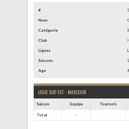
#
Nom
Catégorie
Club
Ligues
Saisons
Age
LIGUE SUD EST - MASCULIN
Saison
Equipe
Tournois
Total
-