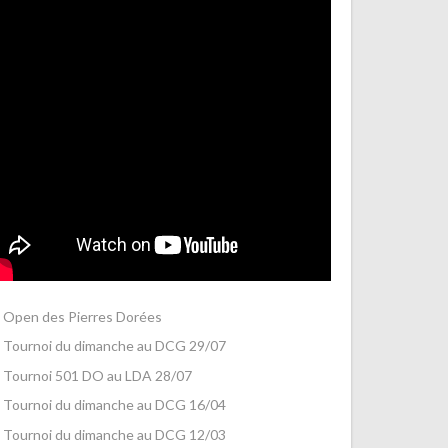
Open des Pierres Dorées
Tournoi du dimanche au DCG 29/07
Tournoi 501 DO au LDA 28/07
Tournoi du dimanche au DCG 16/04
Tournoi du dimanche au DCG 12/03