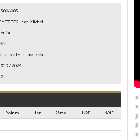
35006005
GAETTER Jean-Michel
Sénior
MAR
Ligue sud est - masculin
2023 / 2024
42
Points
1er
2ème
1/2F
1/4F