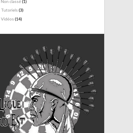
Non classé
(1)
Tutoriels
(3)
Vidéos
(14)