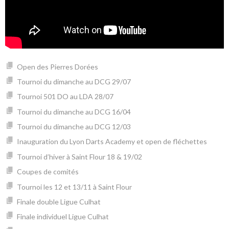
Open des Pierres Dorées
Tournoi du dimanche au DCG 29/07
Tournoi 501 DO au LDA 28/07
Tournoi du dimanche au DCG 16/04
Tournoi du dimanche au DCG 12/03
Inauguration du Lyon Darts Academy et open de fléchettes
Tournoi d’hiver à Saint Flour 18 & 19/02
Coupes de comités
Tournoi les 12 et 13/11 à Saint Flour
Finale double Ligue Culhat
Finale individuel Ligue Culhat