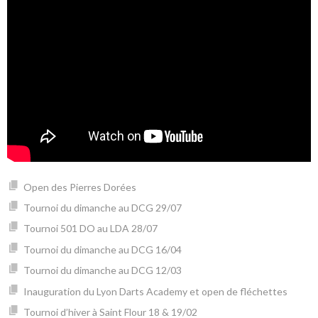
Open des Pierres Dorées
Tournoi du dimanche au DCG 29/07
Tournoi 501 DO au LDA 28/07
Tournoi du dimanche au DCG 16/04
Tournoi du dimanche au DCG 12/03
Inauguration du Lyon Darts Academy et open de fléchettes
Tournoi d’hiver à Saint Flour 18 & 19/02