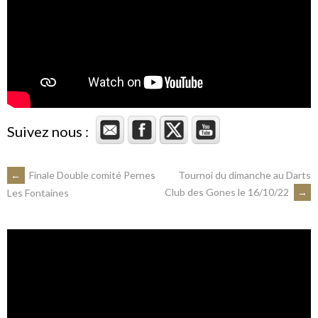
Suivez nous :
NAVIGATION
←
Finale Double comité Pernes
Tournoi du dimanche au Darts
Club des Gones le 16/10/22
→
Les Fontaines
DES
ARTICLES