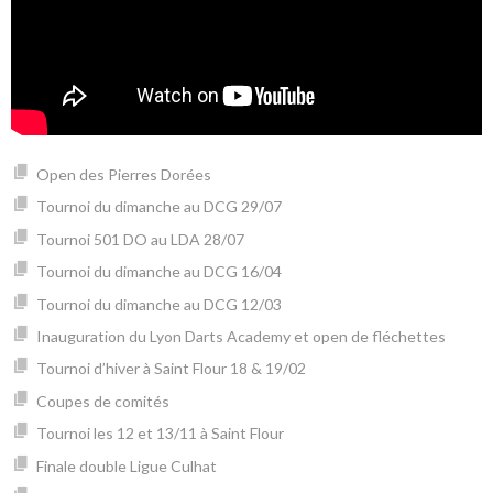
Open des Pierres Dorées
Tournoi du dimanche au DCG 29/07
Tournoi 501 DO au LDA 28/07
Tournoi du dimanche au DCG 16/04
Tournoi du dimanche au DCG 12/03
Inauguration du Lyon Darts Academy et open de fléchettes
Tournoi d’hiver à Saint Flour 18 & 19/02
Coupes de comités
Tournoi les 12 et 13/11 à Saint Flour
Finale double Ligue Culhat