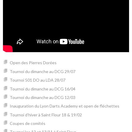
Open des Pierres Dorées
Tournoi du dimanche au DCG 29/07
Tournoi 501 DO au LDA 28/07
Tournoi du dimanche au DCG 16/04
Tournoi du dimanche au DCG 12/03
Inauguration du Lyon Darts Academy et open de fléchettes
Tournoi d’hiver à Saint Flour 18 & 19/02
Coupes de comités
Tournoi les 12 et 13/11 à Saint Flour