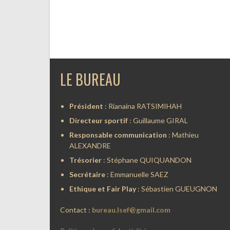
LE BUREAU
Président
: Rianaina RATSIMIHAH
Directeur sportif
: Guillaume GIRAL
Responsable communication
: Mathieu
ALEXANDRE
Trésorier
: Stéphane QUIQUANDON
Secrétaire
: Emmanuelle SAEZ
Ethique et Fair Play
: Sébastien GUEUGNON
Contact :
bureau.lsef@gmail.com