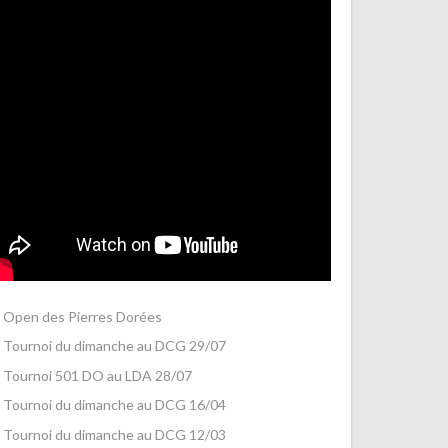
Open des Pierres Dorées
Tournoi du dimanche au DCG 29/07
Tournoi 501 DO au LDA 28/07
Tournoi du dimanche au DCG 16/04
Tournoi du dimanche au DCG 12/03