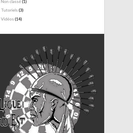
Non classé
(1)
Tutoriels
(3)
Vidéos
(14)