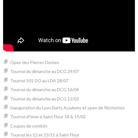
Open des Pierres Dorées
Tournoi du dimanche au DCG 29/07
Tournoi 501 DO au LDA 28/07
Tournoi du dimanche au DCG 16/04
Tournoi du dimanche au DCG 12/03
Inauguration du Lyon Darts Academy et open de fléchettes
Tournoi d’hiver à Saint Flour 18 & 19/02
Coupes de comités
Tournoi les 12 et 13/11 à Saint Flour