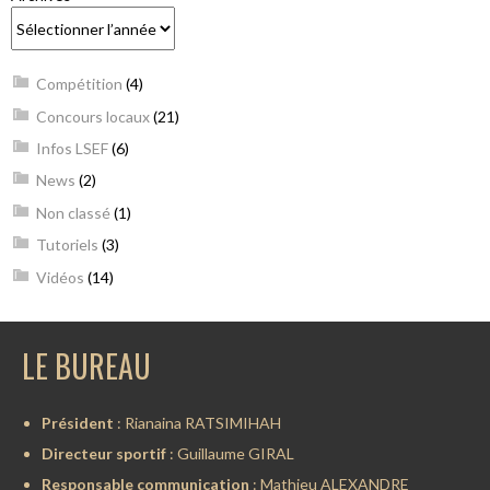
Compétition
(4)
Concours locaux
(21)
Infos LSEF
(6)
News
(2)
Non classé
(1)
Tutoriels
(3)
Vidéos
(14)
LE BUREAU
Président
: Rianaina RATSIMIHAH
Directeur sportif
: Guillaume GIRAL
Responsable communication
: Mathieu ALEXANDRE