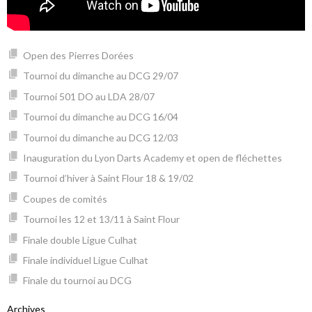
Open des Pierres Dorées
Tournoi du dimanche au DCG 29/07
Tournoi 501 DO au LDA 28/07
Tournoi du dimanche au DCG 16/04
Tournoi du dimanche au DCG 12/03
Inauguration du Lyon Darts Academy et open de fléchettes
Tournoi d’hiver à Saint Flour 18 & 19/02
Coupes de comités
Tournoi les 12 et 13/11 à Saint Flour
Finale double Ligue Culhat
Finale individuel Ligue Culhat
Finale du tournoi au DCG
Archives