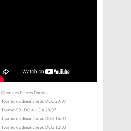
Open des Pierres Dorées
Tournoi du dimanche au DCG 29/07
Tournoi 501 DO au LDA 28/07
Tournoi du dimanche au DCG 16/04
Tournoi du dimanche au DCG 12/03