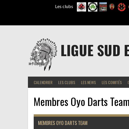
Les clubs
Aller
au
contenu
LIGUE SUD 
CALENDRIER
LES CLUBS
LES NEWS
LES COMITÉS
Membres Oyo Darts Tea
MEMBRES OYO DARTS TEAM