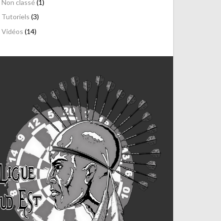
Non classé
(1)
Tutoriels
(3)
Vidéos
(14)