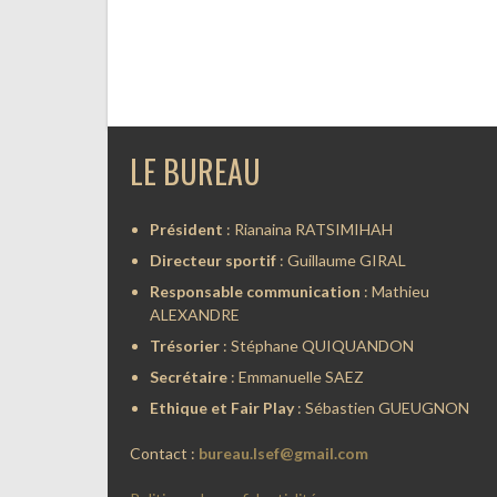
LE BUREAU
Président
: Rianaina RATSIMIHAH
Directeur sportif
: Guillaume GIRAL
Responsable communication
: Mathieu
ALEXANDRE
Trésorier
: Stéphane QUIQUANDON
Secrétaire
: Emmanuelle SAEZ
Ethique et Fair Play
: Sébastien GUEUGNON
Contact :
bureau.lsef@gmail.com