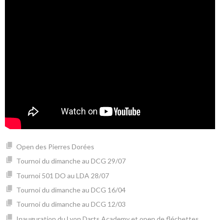
Open des Pierres Dorées
Tournoi du dimanche au DCG 29/07
Tournoi 501 DO au LDA 28/07
Tournoi du dimanche au DCG 16/04
Tournoi du dimanche au DCG 12/03
Inauguration du Lyon Darts Academy et open de fléchettes