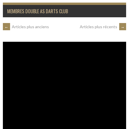
MEMBRES DOUBLE AS DARTS CLUB
NAVIGATION
←
Articles plus anciens
Articles plus récents
→
DES
ARTICLES