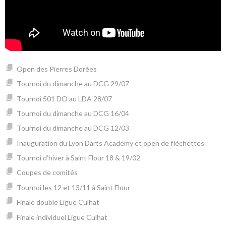
Open des Pierres Dorées
Tournoi du dimanche au DCG 29/07
Tournoi 501 DO au LDA 28/07
Tournoi du dimanche au DCG 16/04
Tournoi du dimanche au DCG 12/03
Inauguration du Lyon Darts Academy et open de fléchettes
Tournoi d’hiver à Saint Flour 18 & 19/02
Coupes de comités
Tournoi les 12 et 13/11 à Saint Flour
Finale double Ligue Culhat
Finale individuel Ligue Culhat