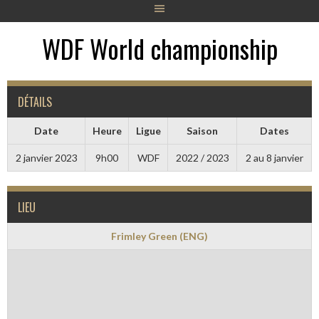
WDF World championship
DÉTAILS
Date
Heure
Ligue
Saison
Dates
2 janvier 2023
9h00
WDF
2022 / 2023
2 au 8 janvier
LIEU
Frimley Green (ENG)