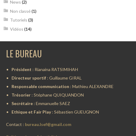
News
(2)
Non classé
(1)
Tutoriels
(3)
Vidéos
(14)
LE BUREAU
Président
: Rianaina RATSIMIHAH
Directeur sportif
: Guillaume GIRAL
Responsable communication
: Mathieu ALEXANDRE
Trésorier
: Stéphane QUIQUANDON
Secrétaire
: Emmanuelle SAEZ
Ethique et Fair Play
: Sébastien GUEUGNON
Contact :
bureau.lsef@gmail.com