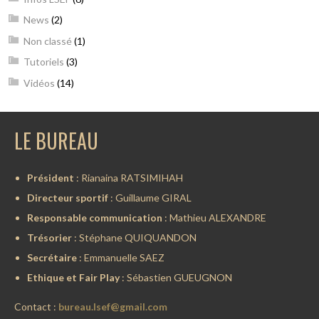
News
(2)
Non classé
(1)
Tutoriels
(3)
Vidéos
(14)
LE BUREAU
Président
: Rianaina RATSIMIHAH
Directeur sportif
: Guillaume GIRAL
Responsable communication
: Mathieu ALEXANDRE
Trésorier
: Stéphane QUIQUANDON
Secrétaire
: Emmanuelle SAEZ
Ethique et Fair Play
: Sébastien GUEUGNON
Contact :
bureau.lsef@gmail.com