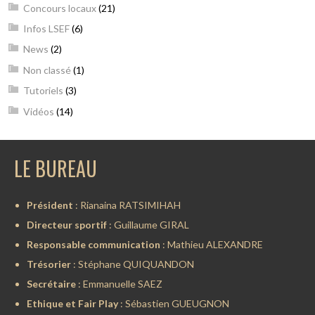
Concours locaux
(21)
Infos LSEF
(6)
News
(2)
Non classé
(1)
Tutoriels
(3)
Vidéos
(14)
LE BUREAU
Président
: Rianaina RATSIMIHAH
Directeur sportif
: Guillaume GIRAL
Responsable communication
: Mathieu ALEXANDRE
Trésorier
: Stéphane QUIQUANDON
Secrétaire
: Emmanuelle SAEZ
Ethique et Fair Play
: Sébastien GUEUGNON