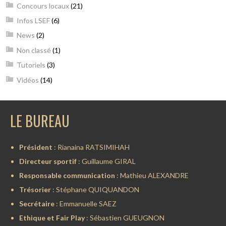
Concours locaux
(21)
Infos LSEF
(6)
News
(2)
Non classé
(1)
Tutoriels
(3)
Vidéos
(14)
LE BUREAU
Président
: Rianaina RATSIMIHAH
Directeur sportif
: Guillaume GIRAL
Responsable communication
: Mathieu ALEXANDRE
Trésorier
: Stéphane QUIQUANDON
Secrétaire
: Emmanuelle SAEZ
Ethique et Fair Play
: Sébastien GUEUGNON